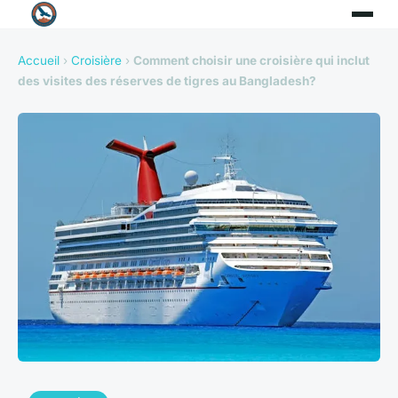
Accueil
›
Croisière
›
Comment choisir une croisière qui inclut
des visites des réserves de tigres au Bangladesh?