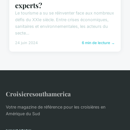
experts?
Le tourisme a su se réinventer face aux nombreux
défis du XXIe siècle. Entre crises économiques,
sanitaires et environnementales, les acteurs du
secte...
24 juin 2024
6 min de lecture →
Croisieresouthamerica
Votre magazine de référence pour les croisières en
Amérique du Sud